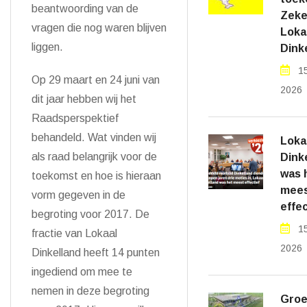
beantwoording van de
Zeker
vragen die nog waren blijven
Loka
liggen.
Dink
1
Op 29 maart en 24 juni van
2026
dit jaar hebben wij het
Raadsperspektief
behandeld. Wat vinden wij
Loka
als raad belangrijk voor de
Dink
was 
toekomst en hoe is hieraan
mee
vorm gegeven in de
effec
begroting voor 2017. De
1
fractie van Lokaal
2026
Dinkelland heeft 14 punten
ingediend om mee te
nemen in deze begroting
Groe