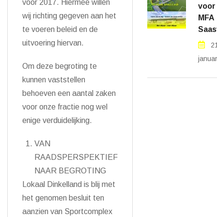
voor 2017. Hiermee willen
voor
wij richting gegeven aan het
MFA
Saas
te voeren beleid en de
uitvoering hiervan.
2
janua
Om deze begroting te
kunnen vaststellen
behoeven een aantal zaken
voor onze fractie nog wel
enige verduidelijking.
VAN
RAADSPERSPEKTIEF
NAAR BEGROTING
Lokaal Dinkelland is blij met
het genomen besluit ten
aanzien van Sportcomplex