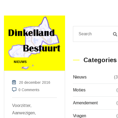
Categories
NIEUWS
Nieuws
(3
20 december 2016
0 Comments
Moties
Amendement
Voorzitter,
Aanwezigen,
Vragen