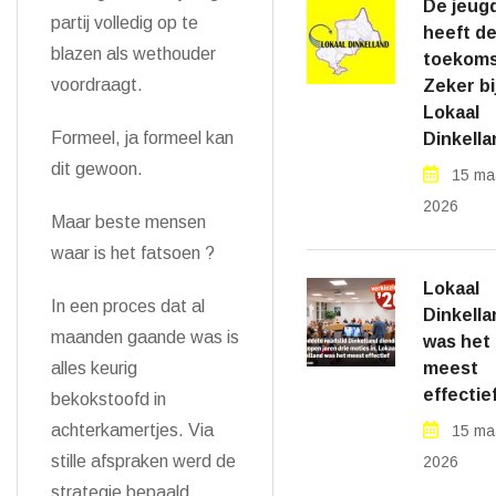
De jeug
partij volledig op te
heeft d
blazen als wethouder
toekoms
voordraagt.
Zeker bi
Lokaal
Formeel, ja formeel kan
Dinkella
dit gewoon.
15 ma
2026
Maar beste mensen
waar is het fatsoen ?
Lokaal
In een proces dat al
Dinkella
maanden gaande was is
was het
alles keurig
meest
effectie
bekokstoofd in
achterkamertjes. Via
15 ma
stille afspraken werd de
2026
strategie bepaald.