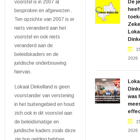
voorstel is in 2007 al
De j
heef
besproken en afgewezen .
toek
Ten opzichte van 2007 is er
Zeker
niets veranderd aan het
Loka
voorstel en ook niets
Dink
veranderd aan de
1
beleidskaders en de
2026
juridische onderbouwing
hiervan.
Loka
Lokaal Dinkelland is geen
Dink
voorstander van verstening
was 
mee
in het buitengebied en houd
effec
zich ook in dit voorstel aan
de beleidsmatige en
1
juridische kaders zoals deze
2026
zijn hun gelding hebben.