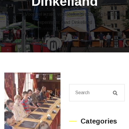
Dinkelland
Nieuws
> Voorstel inzake vaststellen procesplan bestuurlijk
experiment raad Dinkelland
Categories