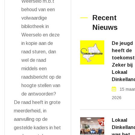
Weerselo m.b.t
behoud van een
Recent
volwaardige
Nieuws
bibliotheek in
Weerselo en deze
De jeugd
in kopie aan de
heeft de
raad sturen, dan
toekomst
wel de raad
Zeker bij
middels een
Lokaal
raadsbericht op de
Dinkellan
hoogte stellen van
15 maar
de antwoorden?
2026
De raad heeft in grote
meerderheid, in
aanvulling op de
Lokaal
Dinkellan
gestelde kaders in het
was het