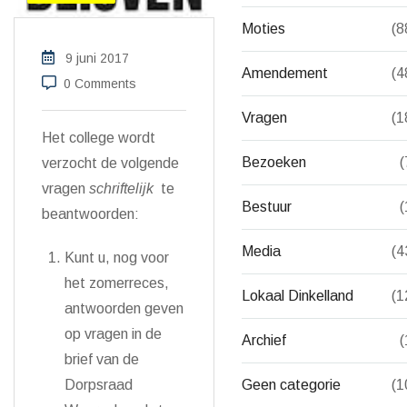
Moties
(8
9 juni 2017
Amendement
(4
0 Comments
Vragen
(1
Het college wordt
Bezoeken
(
verzocht de volgende
vragen
schriftelijk
te
Bestuur
(
beantwoorden:
Media
(4
Kunt u, nog voor
het zomerreces,
Lokaal Dinkelland
(1
antwoorden geven
op vragen in de
Archief
(
brief van de
Geen categorie
(1
Dorpsraad