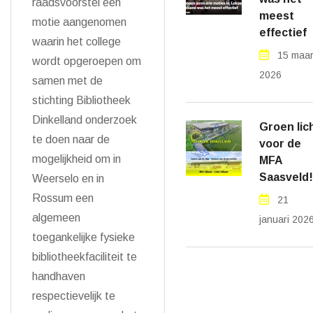
raadsvoorstel een
meest
motie aangenomen
effectief
waarin het college
15 maar
wordt opgeroepen om
2026
samen met de
stichting Bibliotheek
Dinkelland onderzoek
Groen lic
te doen naar de
voor de
mogelijkheid om in
MFA
Saasveld!
Weerselo en in
Rossum een
21
algemeen
januari 202
toegankelijke fysieke
bibliotheekfaciliteit te
handhaven
respectievelijk te