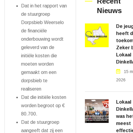
Recent
Dat in het rapport van
Nieuws
de stuurgroep
Dorpsbieb Weerselo
De jeu
de financiële
heeft 
onderbouwing wordt
toekom
geleverd van de
Zeker b
Lokaal
initiële kosten die
Dinkell
moeten worden
15 m
gemaakt om een
2026
dorpsbieb te
realiseren
Dat die initiële kosten
Lokaal
worden begroot op €
Dinkel
80.700.
was he
Dat de stuurgroep
meest
aangeeft dat zij een
effecti