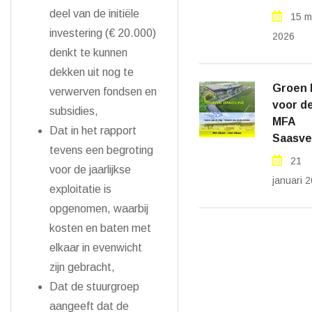
deel van de initiële
15 m
investering (€ 20.000)
2026
denkt te kunnen
dekken uit nog te
Groen l
verwerven fondsen en
voor d
subsidies,
MFA
Dat in het rapport
Saasve
tevens een begroting
21
voor de jaarlijkse
januari 
exploitatie is
opgenomen, waarbij
kosten en baten met
elkaar in evenwicht
zijn gebracht,
Dat de stuurgroep
aangeeft dat de