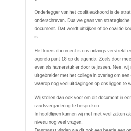
Onderlegger van het coalitieakkoord is de str
onderschreven. Dus we gaan van strategische a
document. Dat wordt uitkijken of de coalitie koers
is.
Het koers document is ons onlangs verstrekt en
agenda punt 18 op de agenda. Zoals door meerd
even als hamerstuk er door te jassen. Nee, wij
uitgebreider met het college in overleg om een d
waarop nog veel uitdagingen op ons liggen te 
Wij stellen dan ook voor om dit document in ee
raadsvergadering te bespreken.
In hoofdlijnen kunnen wij met met veel zaken a
niveau nog veel vragen.
Daarnaast vinden we dit ook een beetje een om