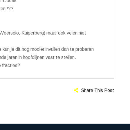
r 1.368k
aken???
(Weerselo, Kuiperberg) maar ook velen niet
 kun je dit nog mooier invullen dan te proberen
 jaren in hoofdlijnen vast te stellen.
 fracties?
Share This Post