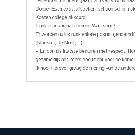
-Financiën, ​de ribam gaat even van 4.809k naa
​​Dorper Esch extra afboeken, schoon schip m
​​Kosten college akkoord
​​1 milj voor sociaal domein. Waarvoor?
​​Er worden nu luk raak enkele posten genoemd
(Klooster, de Mors,…)
– En dan als laatste besturen met respect: Hoe
gezamenlijk het koers document voor de komende
Ik hoor hierover graag de mening van de andere