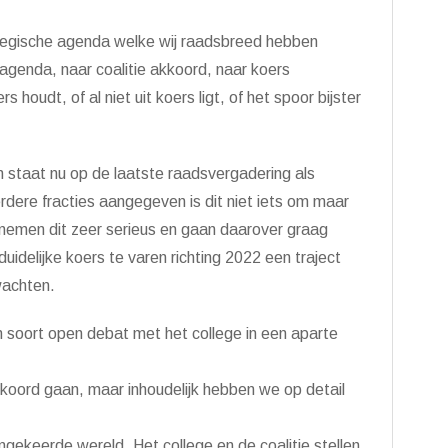
ategische agenda welke wij raadsbreed hebben
genda, naar coalitie akkoord, naar koers
 houdt, of al niet uit koers ligt, of het spoor bijster
 staat nu op de laatste raadsvergadering als
ere fracties aangegeven is dit niet iets om maar
 nemen dit zeer serieus en gaan daarover graag
uidelijke koers te varen richting 2022 een traject
wachten.
n soort open debat met het college in een aparte
kkoord gaan, maar inhoudelijk hebben we op detail
gekeerde wereld. Het college en de coalitie stellen