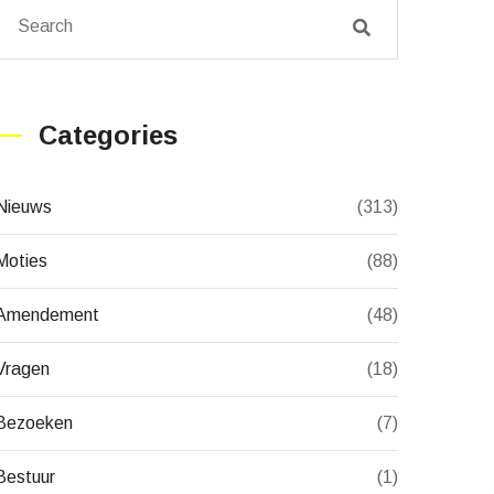
Categories
Nieuws
(313)
Moties
(88)
Amendement
(48)
Vragen
(18)
Bezoeken
(7)
Bestuur
(1)