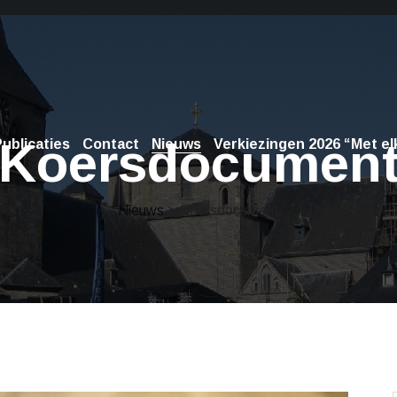
Koersdocumen
ublicaties
Contact
Nieuws
Verkiezingen 2026 “Met elk
Nieuws
> Koersdocument