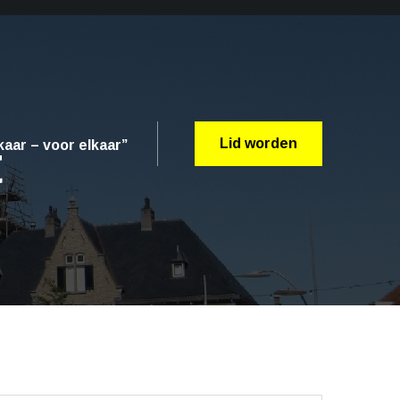
t
Lid worden
aar – voor elkaar”