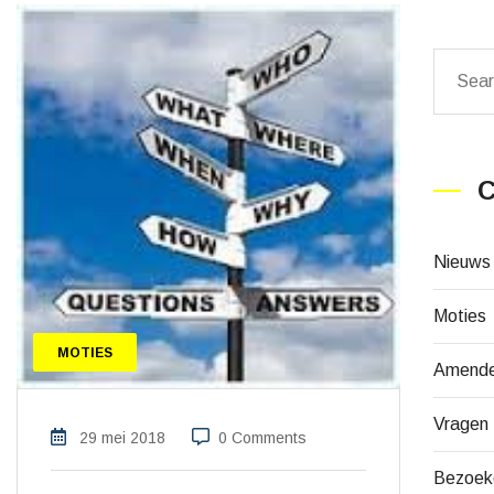
C
Nieuws
Moties
MOTIES
Amend
Vragen
29 mei 2018
0 Comments
Bezoek