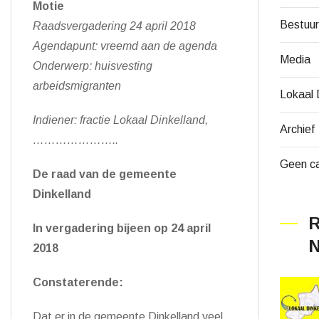
Motie
Bestuur
Raadsvergadering
24 april 2018
Agendapunt: vreemd aan de agenda
Media
Onderwerp: huisvesting
arbeidsmigranten
Lokaal 
Indiener: fractie Lokaal Dinkelland,
Archief
…………………..
Geen ca
De raad van de gemeente
Dinkelland
R
In vergadering bijeen op
24 april
N
2018
Constaterende:
Dat er
in de gemeente Dinkelland veel