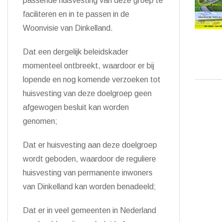
passende huisvesting van deze groep te
faciliteren en in te passen in
de
Woonvisie
van Dinkelland.
Dat
een dergelijk beleidskader
momenteel ontbreekt, waardoor er
bij
lopende en nog komende verzoeken
tot
huisvesting van deze doelgroep geen
afgewogen besluit kan worden
genomen;
Dat er huisvesting aan deze doelgroep
wordt geboden, waardoor de reguliere
huisvesting van permanente inwoners
van Dinkelland kan worden benadeeld;
Dat
er
in ve
el
gemeenten
in
Nederland