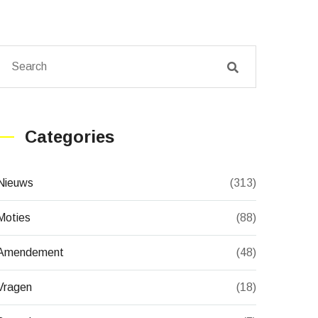
Categories
Nieuws
(313)
Moties
(88)
Amendement
(48)
Vragen
(18)