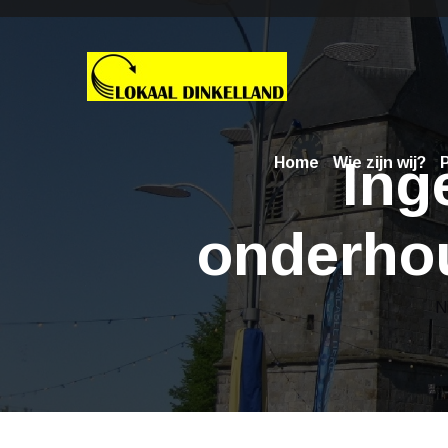
Ing
Home
Wie zijn wij?
P
onderho
N