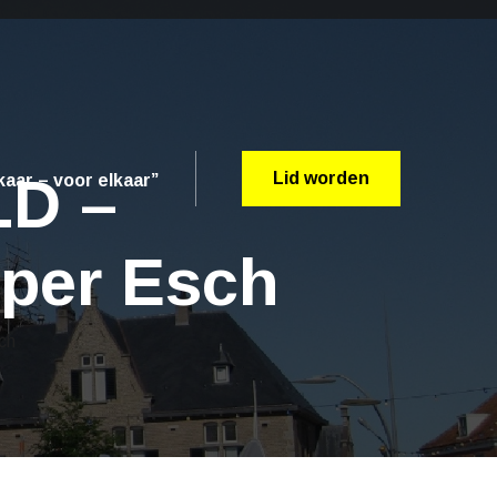
LD –
Lid worden
aar – voor elkaar”
per Esch
ch