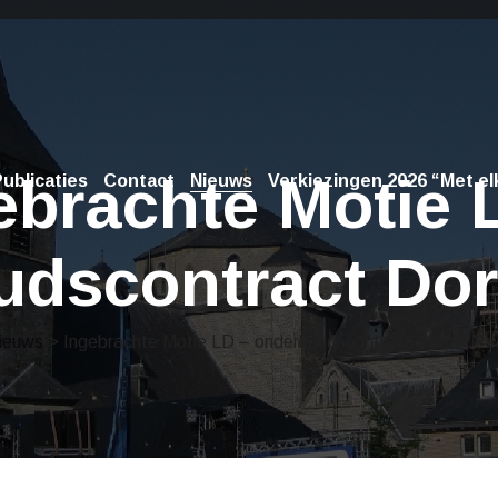
ebrachte Motie 
ublicaties
Contact
Nieuws
Verkiezingen 2026 “Met elk
udscontract Dor
ieuws
> Ingebrachte Motie LD – onderhoudscontract Dorper Es