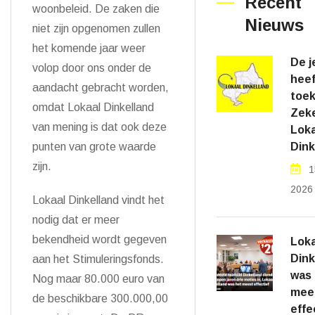
Recent
woonbeleid. De zaken die
Nieuws
niet zijn opgenomen zullen
het komende jaar weer
De j
volop door ons onder de
heef
aandacht gebracht worden,
toe
omdat Lokaal Dinkelland
Zeke
van mening is dat ook deze
Loka
Dink
punten van grote waarde
zijn.
1
2026
Lokaal Dinkelland vindt het
nodig dat er meer
bekendheid wordt gegeven
Loka
Dink
aan het Stimuleringsfonds.
was 
Nog maar 80.000 euro van
mee
de beschikbare 300.000,00
effe