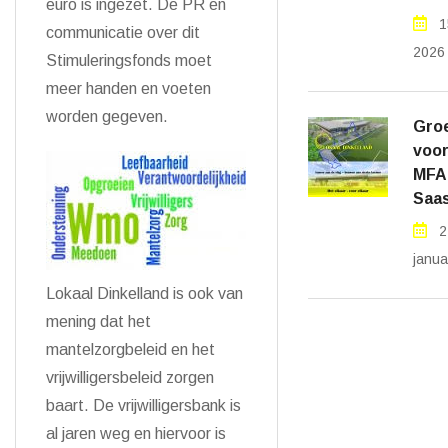
euro is ingezet. De PR en
1
communicatie over dit
2026
Stimuleringsfonds moet
meer handen en voeten
worden gegeven.
Groe
voor
MFA
Saas
2
janua
Lokaal Dinkelland is ook van
mening dat het
mantelzorgbeleid en het
vrijwilligersbeleid zorgen
baart. De vrijwilligersbank is
al jaren weg en hiervoor is