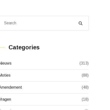
Categories
Nieuws
(313)
Moties
(88)
Amendement
(48)
Vragen
(18)