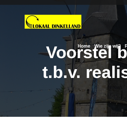
Voorstel b
Home
Wie zijn wij?
P
t.b.v. rea
Nieuws
> 