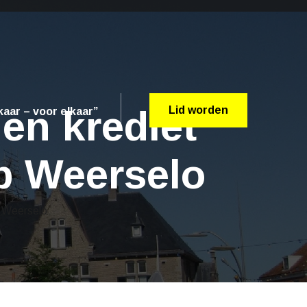
len krediet
Lid worden
aar – voor elkaar”
eb Weerselo
b Weerselo