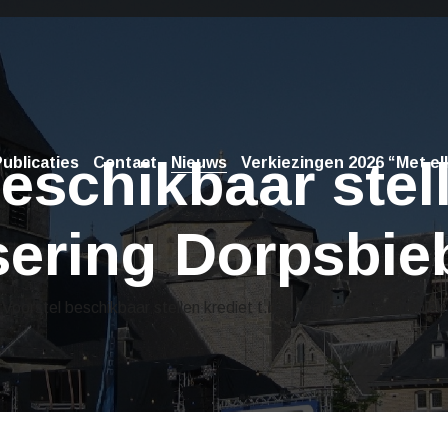
eschikbaar stel
ublicaties
Contact
Nieuws
Verkiezingen 2026 “Met elk
lisering Dorpsbi
Voorstel beschikbaar stellen krediet t.b.v. realisering Dorpsbie