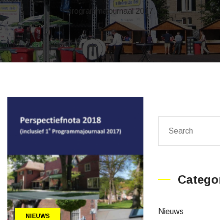
programmajournaal 2017
Catego
Nieuws
NIEUWS