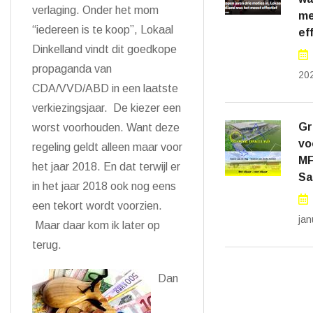
verlaging. Onder het mom
me
“iedereen is te koop”, Lokaal
ef
Dinkelland vindt dit goedkope
propaganda van
20
CDA/VVD/ABD in een laatste
verkiezingsjaar. De kiezer een
Gr
worst voorhouden. Want deze
vo
regeling geldt alleen maar voor
M
het jaar 2018. En dat terwijl er
Sa
in het jaar 2018 ook nog eens
een tekort wordt voorzien.
jan
Maar daar kom ik later op
terug.
Dan