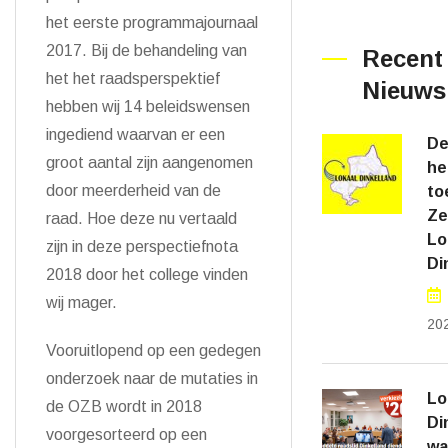
het eerste programmajournaal
2017. Bij de behandeling van
Recent
het het raadsperspektief
Nieuws
hebben wij 14 beleidswensen
ingediend waarvan er een
De
groot aantal zijn aangenomen
he
door meerderheid van de
to
Ze
raad. Hoe deze nu vertaald
Lo
zijn in deze perspectiefnota
Di
2018 door het college vinden
wij mager.
20
Vooruitlopend op een gedegen
onderzoek naar de mutaties in
Lo
de OZB wordt in 2018
Di
voorgesorteerd op een
wa